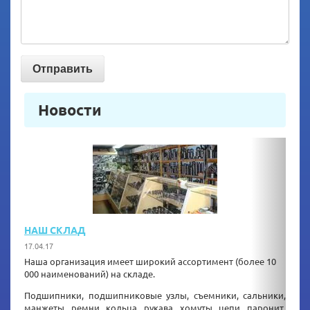
Отправить
Новости
НАШ СКЛАД
КАК
17.04.17
20.06.
Наша организация имеет широкий ассортимент (более 10
Зака
000 наименований) на складе.
элект
Подшипники, подшипниковые узлы, съемники, сальники,
Укаж
манжеты, ремни, кольца, рукава, хомуты, цепи, паронит,
запр